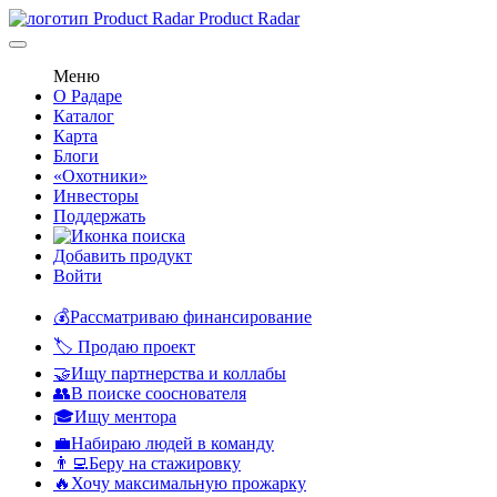
Product Radar
Меню
О Радаре
Каталог
Карта
Блоги
«Охотники»
Инвесторы
Поддержать
Добавить продукт
Войти
💰Рассматриваю финансирование
🏷️ Продаю проект
🤝Ищу партнерства и коллабы
👥В поиске сооснователя
🎓Ищу ментора
💼Набираю людей в команду
👨‍💻Беру на стажировку
🔥Хочу максимальную прожарку