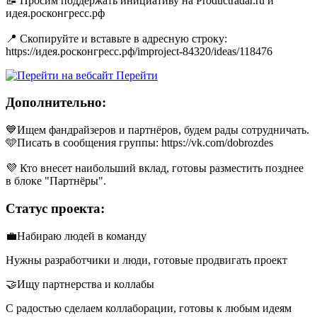
📝 Просим поддержать инициативу на Productradar.ru и
идея.росконгресс.рф
📍 Cкопируйте и вставьте в адресную строку:
https://идея.росконгресс.рф/improject-84320/ideas/118476
Перейти
Дополнительно:
💙Ищем фандрайзеров и партнёров, будем рады сотрудничать.
🩵Писать в сообщения группы: https://vk.com/dobrozdes
💜 Кто внесет наибольший вклад, готовы разместить позднее
в блоке "Партнёры".
Статус проекта:
💼Набираю людей в команду
Нужны разработчики и люди, готовые продвигать проект
🤝Ищу партнерства и коллабы
С радостью сделаем коллаборации, готовы к любым идеям