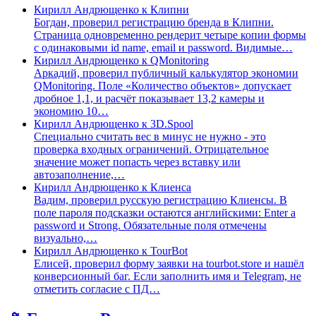
Кирилл Андрющенко
к
Клипни
Богдан, проверил регистрацию бренда в Клипни.
Страница одновременно рендерит четыре копии формы
с одинаковыми id name, email и password. Видимые…
Кирилл Андрющенко
к
QMonitoring
Аркадий, проверил публичный калькулятор экономии
QMonitoring. Поле «Количество объектов» допускает
дробное 1,1, и расчёт показывает 13,2 камеры и
экономию 10…
Кирилл Андрющенко
к
3D.Spool
Специально считать вес в минус не нужно - это
проверка входных ограничений. Отрицательное
значение может попасть через вставку или
автозаполнение,…
Кирилл Андрющенко
к
Клиенса
Вадим, проверил русскую регистрацию Клиенсы. В
поле пароля подсказки остаются английскими: Enter a
password и Strong. Обязательные поля отмечены
визуально,…
Кирилл Андрющенко
к
TourBot
Елисей, проверил форму заявки на tourbot.store и нашёл
конверсионный баг. Если заполнить имя и Telegram, не
отметить согласие с ПД…