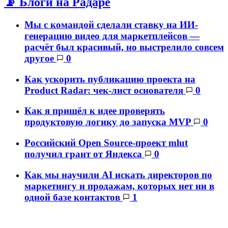
📡 Блоги на Радаре
Мы с командой сделали ставку на ИИ-
генерацию видео для маркетплейсов —
расчёт был красивый, но выстрелило совсем
другое
0
Как ускорить публикацию проекта на
Product Radar: чек-лист основателя
0
Как я пришёл к идее проверять
продуктовую логику до запуска MVP
0
Российский Open Source-проект mlut
получил грант от Яндекса
0
Как мы научили AI искать директоров по
маркетингу и продажам, которых нет ни в
одной базе контактов
1