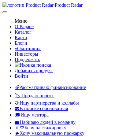
Product Radar
Меню
О Радаре
Каталог
Карта
Блоги
«Охотники»
Инвесторы
Поддержать
Добавить продукт
Войти
💰Рассматриваю финансирование
🏷️ Продаю проект
🤝Ищу партнерства и коллабы
👥В поиске сооснователя
🎓Ищу ментора
💼Набираю людей в команду
👨‍💻Беру на стажировку
🔥Хочу максимальную прожарку