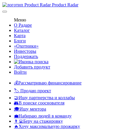
Product Radar
Меню
О Радаре
Каталог
Карта
Блоги
«Охотники»
Инвесторы
Поддержать
Добавить продукт
Войти
💰Рассматриваю финансирование
🏷️ Продаю проект
🤝Ищу партнерства и коллабы
👥В поиске сооснователя
🎓Ищу ментора
💼Набираю людей в команду
👨‍💻Беру на стажировку
🔥Хочу максимальную прожарку