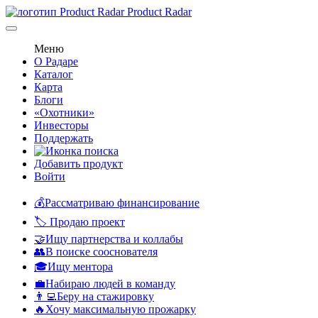
Product Radar
Меню
О Радаре
Каталог
Карта
Блоги
«Охотники»
Инвесторы
Поддержать
Добавить продукт
Войти
💰Рассматриваю финансирование
🏷️ Продаю проект
🤝Ищу партнерства и коллабы
👥В поиске сооснователя
🎓Ищу ментора
💼Набираю людей в команду
👨‍💻Беру на стажировку
🔥Хочу максимальную прожарку