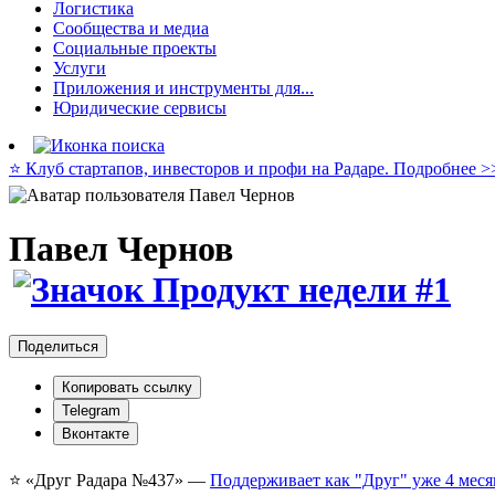
Логистика
Сообщества и медиа
Социальные проекты
Услуги
Приложения и инструменты для...
Юридические сервисы
⭐️ Клуб стартапов, инвесторов и профи на Радаре. Подробнее >
Павел Чернов
Поделиться
Копировать ссылку
Telegram
Вконтакте
⭐️ «Друг Радара
№437»
—
Поддерживает как "Друг" уже 4 меся