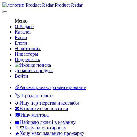
Product Radar
Меню
О Радаре
Каталог
Карта
Блоги
«Охотники»
Инвесторы
Поддержать
Добавить продукт
Войти
💰Рассматриваю финансирование
🏷️ Продаю проект
🤝Ищу партнерства и коллабы
👥В поиске сооснователя
🎓Ищу ментора
💼Набираю людей в команду
👨‍💻Беру на стажировку
🔥Хочу максимальную прожарку