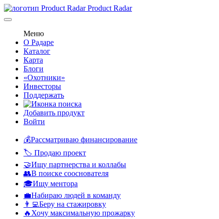
Product Radar
Меню
О Радаре
Каталог
Карта
Блоги
«Охотники»
Инвесторы
Поддержать
Добавить продукт
Войти
💰Рассматриваю финансирование
🏷️ Продаю проект
🤝Ищу партнерства и коллабы
👥В поиске сооснователя
🎓Ищу ментора
💼Набираю людей в команду
👨‍💻Беру на стажировку
🔥Хочу максимальную прожарку