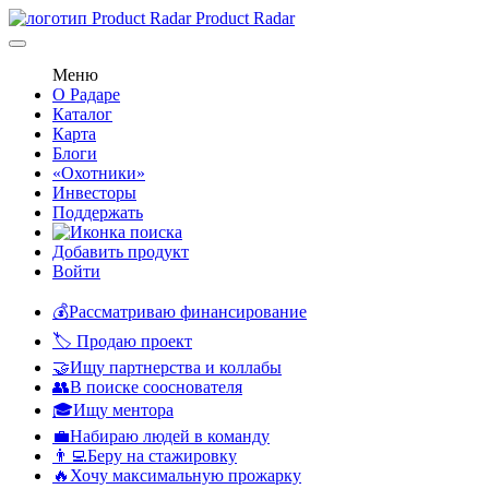
Product Radar
Меню
О Радаре
Каталог
Карта
Блоги
«Охотники»
Инвесторы
Поддержать
Добавить продукт
Войти
💰Рассматриваю финансирование
🏷️ Продаю проект
🤝Ищу партнерства и коллабы
👥В поиске сооснователя
🎓Ищу ментора
💼Набираю людей в команду
👨‍💻Беру на стажировку
🔥Хочу максимальную прожарку