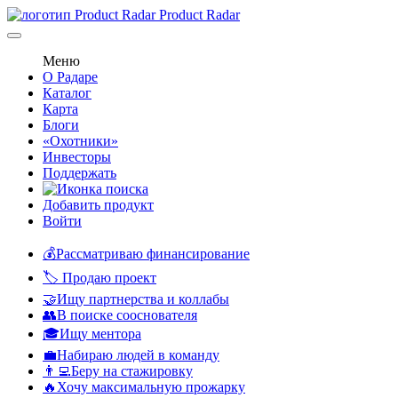
Product Radar
Меню
О Радаре
Каталог
Карта
Блоги
«Охотники»
Инвесторы
Поддержать
Добавить продукт
Войти
💰Рассматриваю финансирование
🏷️ Продаю проект
🤝Ищу партнерства и коллабы
👥В поиске сооснователя
🎓Ищу ментора
💼Набираю людей в команду
👨‍💻Беру на стажировку
🔥Хочу максимальную прожарку