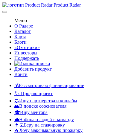
Product Radar
Меню
О Радаре
Каталог
Карта
Блоги
«Охотники»
Инвесторы
Поддержать
Добавить продукт
Войти
💰Рассматриваю финансирование
🏷️ Продаю проект
🤝Ищу партнерства и коллабы
👥В поиске сооснователя
🎓Ищу ментора
💼Набираю людей в команду
👨‍💻Беру на стажировку
🔥Хочу максимальную прожарку