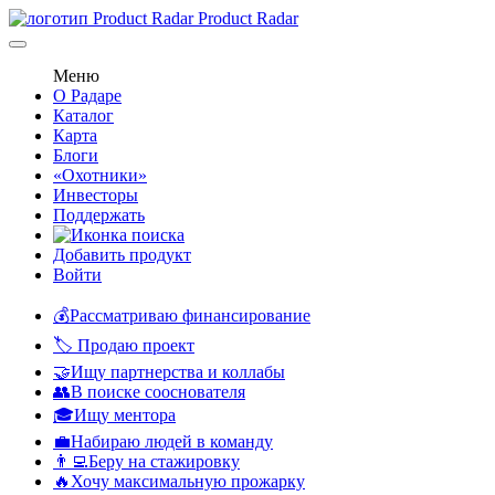
Product Radar
Меню
О Радаре
Каталог
Карта
Блоги
«Охотники»
Инвесторы
Поддержать
Добавить продукт
Войти
💰Рассматриваю финансирование
🏷️ Продаю проект
🤝Ищу партнерства и коллабы
👥В поиске сооснователя
🎓Ищу ментора
💼Набираю людей в команду
👨‍💻Беру на стажировку
🔥Хочу максимальную прожарку