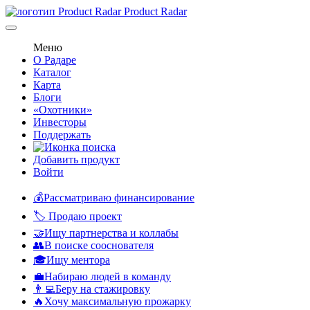
Product Radar
Меню
О Радаре
Каталог
Карта
Блоги
«Охотники»
Инвесторы
Поддержать
Добавить продукт
Войти
💰Рассматриваю финансирование
🏷️ Продаю проект
🤝Ищу партнерства и коллабы
👥В поиске сооснователя
🎓Ищу ментора
💼Набираю людей в команду
👨‍💻Беру на стажировку
🔥Хочу максимальную прожарку