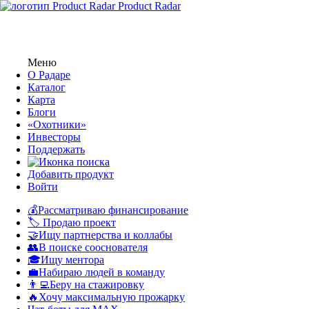
Product Radar
Меню
О Радаре
Каталог
Карта
Блоги
«Охотники»
Инвесторы
Поддержать
Добавить продукт
Войти
💰Рассматриваю финансирование
🏷️ Продаю проект
🤝Ищу партнерства и коллабы
👥В поиске сооснователя
🎓Ищу ментора
💼Набираю людей в команду
👨‍💻Беру на стажировку
🔥Хочу максимальную прожарку