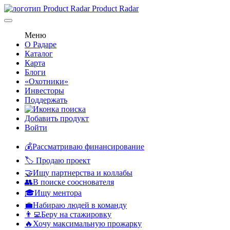
Product Radar
Меню
О Радаре
Каталог
Карта
Блоги
«Охотники»
Инвесторы
Поддержать
Добавить продукт
Войти
💰Рассматриваю финансирование
🏷️ Продаю проект
🤝Ищу партнерства и коллабы
👥В поиске сооснователя
🎓Ищу ментора
💼Набираю людей в команду
👨‍💻Беру на стажировку
🔥Хочу максимальную прожарку