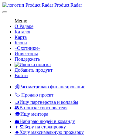
Product Radar
Меню
О Радаре
Каталог
Карта
Блоги
«Охотники»
Инвесторы
Поддержать
Добавить продукт
Войти
💰Рассматриваю финансирование
🏷️ Продаю проект
🤝Ищу партнерства и коллабы
👥В поиске сооснователя
🎓Ищу ментора
💼Набираю людей в команду
👨‍💻Беру на стажировку
🔥Хочу максимальную прожарку