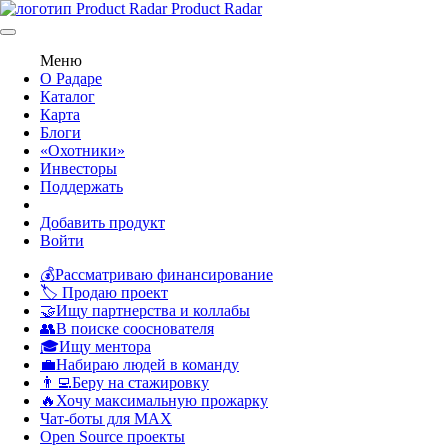
Product Radar
Меню
О Радаре
Каталог
Карта
Блоги
«Охотники»
Инвесторы
Поддержать
Добавить продукт
Войти
💰Рассматриваю финансирование
🏷️ Продаю проект
🤝Ищу партнерства и коллабы
👥В поиске сооснователя
🎓Ищу ментора
💼Набираю людей в команду
👨‍💻Беру на стажировку
🔥Хочу максимальную прожарку
Чат-боты для MAX
Open Source проекты