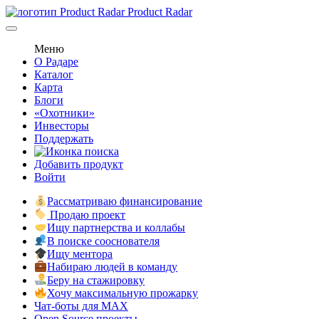
Product Radar
Меню
О Радаре
Каталог
Карта
Блоги
«Охотники»
Инвесторы
Поддержать
Добавить продукт
Войти
Рассматриваю финансирование
Продаю проект
Ищу партнерства и коллабы
В поиске сооснователя
Ищу ментора
Набираю людей в команду
Беру на стажировку
Хочу максимальную прожарку
Чат-боты для MAX
Open Source проекты