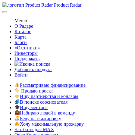
Product Radar
Меню
О Радаре
Каталог
Карта
Блоги
«Охотники»
Инвесторы
Поддержать
Добавить продукт
Войти
Рассматриваю финансирование
Продаю проект
Ищу партнерства и коллабы
В поиске сооснователя
Ищу ментора
Набираю людей в команду
Беру на стажировку
Хочу максимальную прожарку
Чат-боты для MAX
Open Source проекты