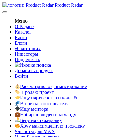
Product Radar
Меню
О Радаре
Каталог
Карта
Блоги
«Охотники»
Инвесторы
Поддержать
Добавить продукт
Войти
Рассматриваю финансирование
Продаю проект
Ищу партнерства и коллабы
В поиске сооснователя
Ищу ментора
Набираю людей в команду
Беру на стажировку
Хочу максимальную прожарку
Чат-боты для MAX
Open Source проекты