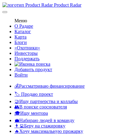
Product Radar
Меню
О Радаре
Каталог
Карта
Блоги
«Охотники»
Инвесторы
Поддержать
Добавить продукт
Войти
💰Рассматриваю финансирование
🏷️ Продаю проект
🤝Ищу партнерства и коллабы
👥В поиске сооснователя
🎓Ищу ментора
💼Набираю людей в команду
👨‍💻Беру на стажировку
🔥Хочу максимальную прожарку