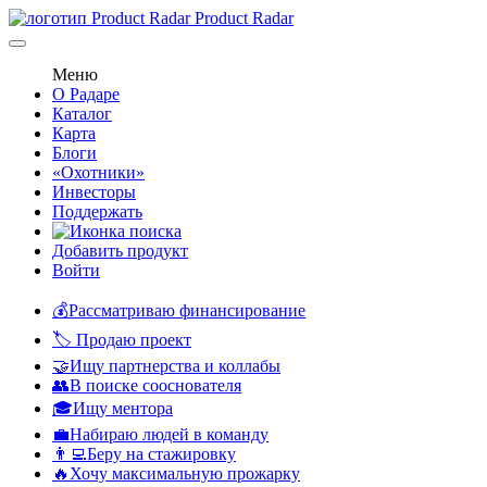
Product Radar
Меню
О Радаре
Каталог
Карта
Блоги
«Охотники»
Инвесторы
Поддержать
Добавить продукт
Войти
💰Рассматриваю финансирование
🏷️ Продаю проект
🤝Ищу партнерства и коллабы
👥В поиске сооснователя
🎓Ищу ментора
💼Набираю людей в команду
👨‍💻Беру на стажировку
🔥Хочу максимальную прожарку