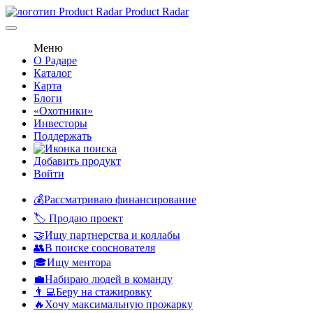
Product Radar
Меню
О Радаре
Каталог
Карта
Блоги
«Охотники»
Инвесторы
Поддержать
Добавить продукт
Войти
💰Рассматриваю финансирование
🏷️ Продаю проект
🤝Ищу партнерства и коллабы
👥В поиске сооснователя
🎓Ищу ментора
💼Набираю людей в команду
👨‍💻Беру на стажировку
🔥Хочу максимальную прожарку