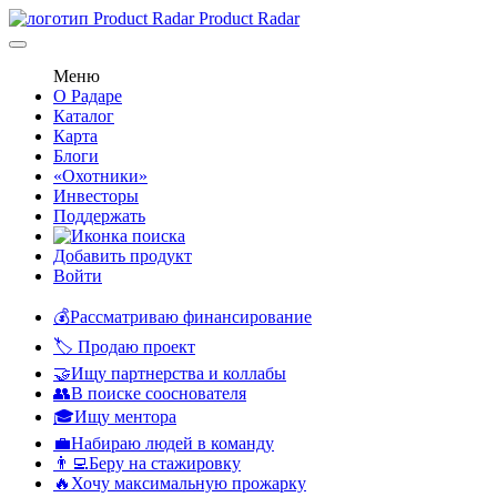
Product Radar
Меню
О Радаре
Каталог
Карта
Блоги
«Охотники»
Инвесторы
Поддержать
Добавить продукт
Войти
💰Рассматриваю финансирование
🏷️ Продаю проект
🤝Ищу партнерства и коллабы
👥В поиске сооснователя
🎓Ищу ментора
💼Набираю людей в команду
👨‍💻Беру на стажировку
🔥Хочу максимальную прожарку