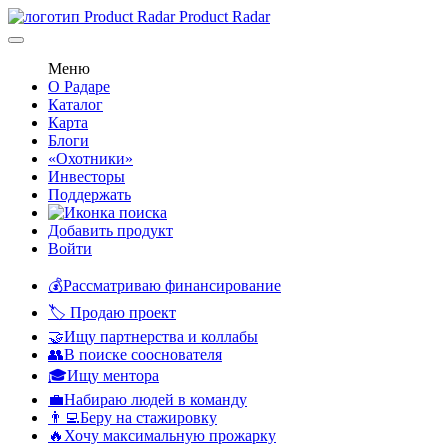
Product Radar
Меню
О Радаре
Каталог
Карта
Блоги
«Охотники»
Инвесторы
Поддержать
Добавить продукт
Войти
💰Рассматриваю финансирование
🏷️ Продаю проект
🤝Ищу партнерства и коллабы
👥В поиске сооснователя
🎓Ищу ментора
💼Набираю людей в команду
👨‍💻Беру на стажировку
🔥Хочу максимальную прожарку