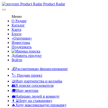
Product Radar
Меню
О Радаре
Каталог
Карта
Блоги
«Охотники»
Инвесторы
Поддержать
Добавить продукт
Войти
💰Рассматриваю финансирование
🏷️ Продаю проект
🤝Ищу партнерства и коллабы
👥В поиске сооснователя
🎓Ищу ментора
💼Набираю людей в команду
👨‍💻Беру на стажировку
🔥Хочу максимальную прожарку