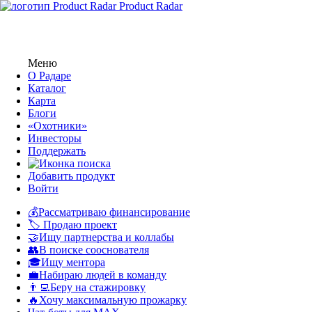
Product Radar
Меню
О Радаре
Каталог
Карта
Блоги
«Охотники»
Инвесторы
Поддержать
Добавить продукт
Войти
💰Рассматриваю финансирование
🏷️ Продаю проект
🤝Ищу партнерства и коллабы
👥В поиске сооснователя
🎓Ищу ментора
💼Набираю людей в команду
👨‍💻Беру на стажировку
🔥Хочу максимальную прожарку