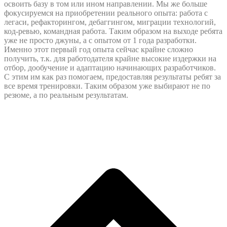
освоить базу в том или ином направлении. Мы же больше
фокусируемся на приобретении реального опыта: работа с
легаси, рефакторингом, дебаггингом, миграции технологий,
код-ревью, командная работа. Таким образом на выходе ребята
уже не просто джуны, а с опытом от 1 года разработки.
Именно этот первый год опыта сейчас крайне сложно
получить, т.к. для работодателя крайне высокие издержки на
отбор, дообучение и адаптацию начинающих разработчиков.
С этим им как раз помогаем, предоставляя результаты ребят за
все время тренировки. Таким образом уже выбирают не по
резюме, а по реальным результатам.