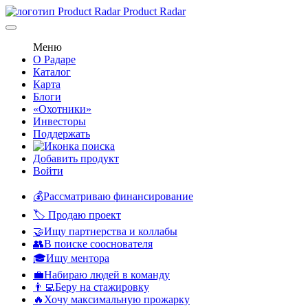
Product Radar
Меню
О Радаре
Каталог
Карта
Блоги
«Охотники»
Инвесторы
Поддержать
Добавить продукт
Войти
💰Рассматриваю финансирование
🏷️ Продаю проект
🤝Ищу партнерства и коллабы
👥В поиске сооснователя
🎓Ищу ментора
💼Набираю людей в команду
👨‍💻Беру на стажировку
🔥Хочу максимальную прожарку