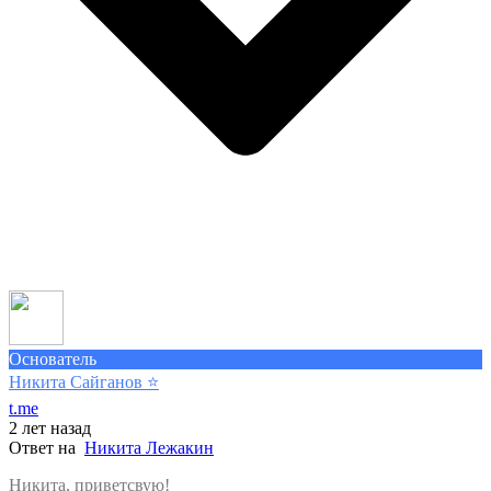
Основатель
Никита Сайганов
⭐️
t.me
2 лет назад
Ответ на
Никита Лежакин
Никита, приветсвую!