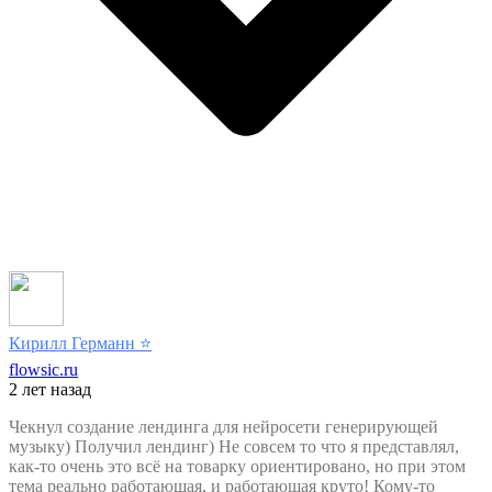
Кирилл Германн
⭐️
flowsic.ru
2 лет назад
Чекнул создание лендинга для нейросети генерирующей
музыку) Получил лендинг) Не совсем то что я представлял,
как-то очень это всё на товарку ориентировано, но при этом
тема реально работающая, и работающая круто! Кому-то