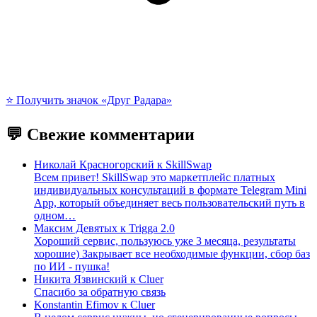
⭐️ Получить значок «Друг Радара»
💬 Свежие комментарии
Николай Красногорский
к
SkillSwap
Всем привет! SkillSwap это маркетплейс платных
индивидуальных консультаций в формате Telegram Mini
App, который объединяет весь пользовательский путь в
одном…
Максим Девятых
к
Trigga 2.0
Хороший сервис, пользуюсь уже 3 месяца, результаты
хорошие) Закрывает все необходимые функции, сбор баз
по ИИ - пушка!
Никита Язвинский
к
Cluer
Спасибо за обратную связь
Konstantin Efimov
к
Cluer