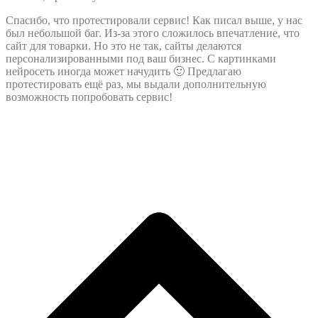
Спасибо, что протестировали сервис! Как писал выше, у нас
был небольшой баг. Из-за этого сложилось впечатление, что
сайт для товарки. Но это не так, сайты делаются
персонализированными под ваш бизнес. С картинками
нейросеть иногда может начудить 🙂 Предлагаю
протестировать ещё раз, мы выдали дополнительную
возможность попробовать сервис!