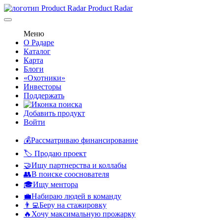
Product Radar
Меню
О Радаре
Каталог
Карта
Блоги
«Охотники»
Инвесторы
Поддержать
Добавить продукт
Войти
💰Рассматриваю финансирование
🏷️ Продаю проект
🤝Ищу партнерства и коллабы
👥В поиске сооснователя
🎓Ищу ментора
💼Набираю людей в команду
👨‍💻Беру на стажировку
🔥Хочу максимальную прожарку