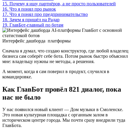
15.
Почему я ищу партнёров, а не просто пользователей
16.
Что я понял про рынок
17.
Что я понял про предпринимательство
18.
Зачем я пришёл на Радар
19.
ГлавБот-главный по ботам
Интерфейс дашборда платформы
Сначала я думал, что создаю конструктор, где любой владелец
бизнеса сам соберёт себе бота. Потом рынок быстро объяснил
мне: владельцу нужны не методы, а решения.
А момент, когда я сам поверил в продукт, случился в
командировке.
Как ГлавБот провёл 821 диалог, пока
нас не было
У нас появился новый клиент — Дом музыки в Смоленске.
Это новая культурная площадка с органным залом в
историческом центре города. Мы почти сразу внедрили туда
ГлавБота.