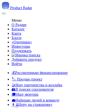
Product Radar
Меню
О Радаре
Каталог
Карта
Блоги
«Охотники»
Инвесторы
Поддержать
Добавить продукт
Войти
💰Рассматриваю финансирование
🏷️ Продаю проект
🤝Ищу партнерства и коллабы
👥В поиске сооснователя
🎓Ищу ментора
💼Набираю людей в команду
👨‍💻Беру на стажировку