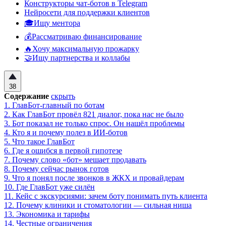
Конструкторы чат-ботов в Telegram
Нейросети для поддержки клиентов
🎓Ищу ментора
💰Рассматриваю финансирование
🔥Хочу максимальную прожарку
🤝Ищу партнерства и коллабы
38
Содержание
скрыть
1.
ГлавБот-главный по ботам
2.
Как ГлавБот провёл 821 диалог, пока нас не было
3.
Бот показал не только спрос. Он нашёл проблемы
4.
Кто я и почему полез в ИИ-ботов
5.
Что такое ГлавБот
6.
Где я ошибся в первой гипотезе
7.
Почему слово «бот» мешает продавать
8.
Почему сейчас рынок готов
9.
Что я понял после звонков в ЖКХ и провайдерам
10.
Где ГлавБот уже силён
11.
Кейс с экскурсиями: зачем боту понимать путь клиента
12.
Почему клиники и стоматологии — сильная ниша
13.
Экономика и тарифы
14.
Честные ограничения