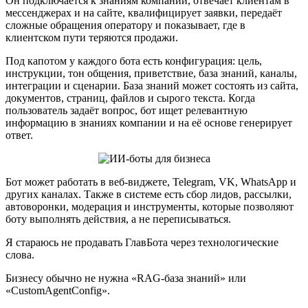
Он подключается к знаниям компании, отвечает клиентам в
мессенджерах и на сайте, квалифицирует заявки, передаёт
сложные обращения оператору и показывает, где в
клиентском пути теряются продажи.
Под капотом у каждого бота есть конфигурация: цель,
инструкции, тон общения, приветствие, база знаний, каналы,
интеграции и сценарии. База знаний может состоять из сайта,
документов, страниц, файлов и сырого текста. Когда
пользователь задаёт вопрос, бот ищет релевантную
информацию в знаниях компании и на её основе генерирует
ответ.
Бот может работать в веб-виджете, Telegram, VK, WhatsApp и
других каналах. Также в системе есть сбор лидов, рассылки,
автоворонки, модерация и инструменты, которые позволяют
боту выполнять действия, а не переписываться.
Я стараюсь не продавать ГлавБота через технологические
слова.
Бизнесу обычно не нужна «RAG-база знаний» или
«CustomAgentConfig».