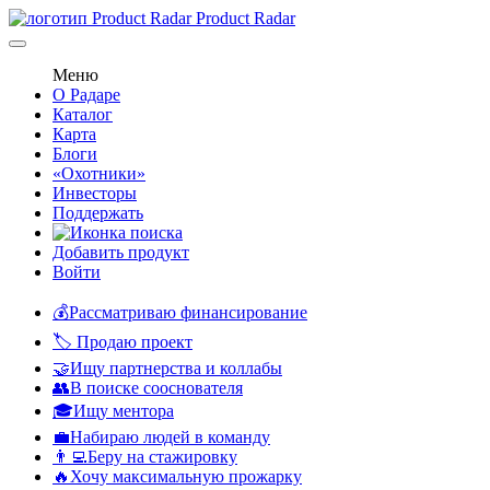
Product Radar
Меню
О Радаре
Каталог
Карта
Блоги
«Охотники»
Инвесторы
Поддержать
Добавить продукт
Войти
💰Рассматриваю финансирование
🏷️ Продаю проект
🤝Ищу партнерства и коллабы
👥В поиске сооснователя
🎓Ищу ментора
💼Набираю людей в команду
👨‍💻Беру на стажировку
🔥Хочу максимальную прожарку