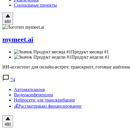
Социальные проекты
660
mymeet.ai
Продукт месяца #1
Продукт недели #1
ИИ-ассистент для онлайн-встреч: транскрипт, готовые шаблоны 
74
Автоматизация
Видеоконференции
Нейросети для транскрибации
💰Рассматриваю финансирование
480