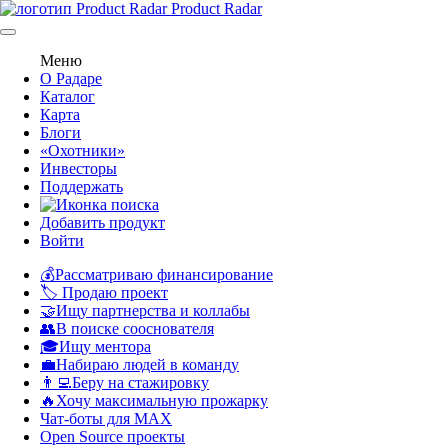
Product Radar
Меню
О Радаре
Каталог
Карта
Блоги
«Охотники»
Инвесторы
Поддержать
Добавить продукт
Войти
💰Рассматриваю финансирование
🏷️ Продаю проект
🤝Ищу партнерства и коллабы
👥В поиске сооснователя
🎓Ищу ментора
💼Набираю людей в команду
👨‍💻Беру на стажировку
🔥Хочу максимальную прожарку
Чат-боты для MAX
Open Source проекты