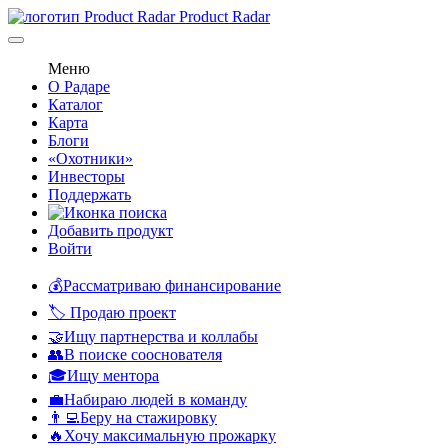
Product Radar
Меню
О Радаре
Каталог
Карта
Блоги
«Охотники»
Инвесторы
Поддержать
Добавить продукт
Войти
💰Рассматриваю финансирование
🏷️ Продаю проект
🤝Ищу партнерства и коллабы
👥В поиске сооснователя
🎓Ищу ментора
💼Набираю людей в команду
👨‍💻Беру на стажировку
🔥Хочу максимальную прожарку