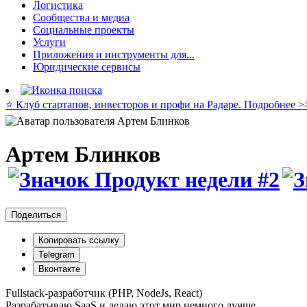
Логистика
Сообщества и медиа
Социальные проекты
Услуги
Приложения и инструменты для...
Юридические сервисы
⭐️ Клуб стартапов, инвесторов и профи на Радаре. Подробнее >
Артем Блинков
Поделиться
Копировать ссылку
Telegram
Вконтакте
Fullstack-разработчик (PHP, NodeJs, React)
Разрабатываю SaaS и делаю этот мир немного лучше