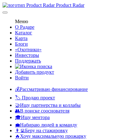
Product Radar
Меню
О Радаре
Каталог
Карта
Блоги
«Охотники»
Инвесторы
Поддержать
Добавить продукт
Войти
💰Рассматриваю финансирование
🏷️ Продаю проект
🤝Ищу партнерства и коллабы
👥В поиске сооснователя
🎓Ищу ментора
💼Набираю людей в команду
👨‍💻Беру на стажировку
🔥Хочу максимальную прожарку