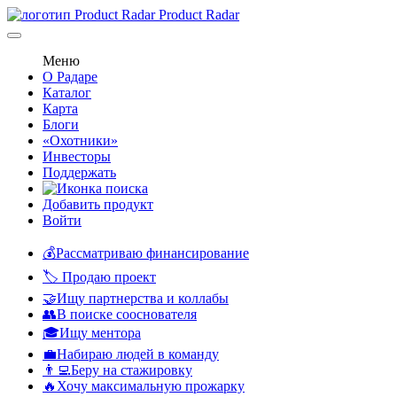
Product Radar
Меню
О Радаре
Каталог
Карта
Блоги
«Охотники»
Инвесторы
Поддержать
Добавить продукт
Войти
💰Рассматриваю финансирование
🏷️ Продаю проект
🤝Ищу партнерства и коллабы
👥В поиске сооснователя
🎓Ищу ментора
💼Набираю людей в команду
👨‍💻Беру на стажировку
🔥Хочу максимальную прожарку