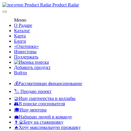
Product Radar
Меню
О Радаре
Каталог
Карта
Блоги
«Охотники»
Инвесторы
Поддержать
Добавить продукт
Войти
💰Рассматриваю финансирование
🏷️ Продаю проект
🤝Ищу партнерства и коллабы
👥В поиске сооснователя
🎓Ищу ментора
💼Набираю людей в команду
👨‍💻Беру на стажировку
🔥Хочу максимальную прожарку