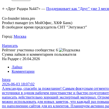
⭐️ «Друг Радара
№447»
—
Поддерживает как "Друг" уже 3 меся
Co-founder istora.pro
Product manager (ex МойОфис, ХКФ Банк)
В свободное время председатель СНТ "Энтузиаст"
Город:
Москва
Написать
Рейтинг участника сообщества:
6
Сумма лайков и комментариев пользователя
На Радаре с 20.04.2026
Лайки
Комментарии
Istora
2026-06-03 18:07:02
Александра, спасибо за пожелание! Самым фокусным сегментом 
источники в одном рабочем пространстве и быстро подготовит
написать действительно хороший экспертный материал. Огром
можно использовать для новых заметок, что каждый раз повышае
по наполнению сайтов для их клиентов. Планируем активно ра