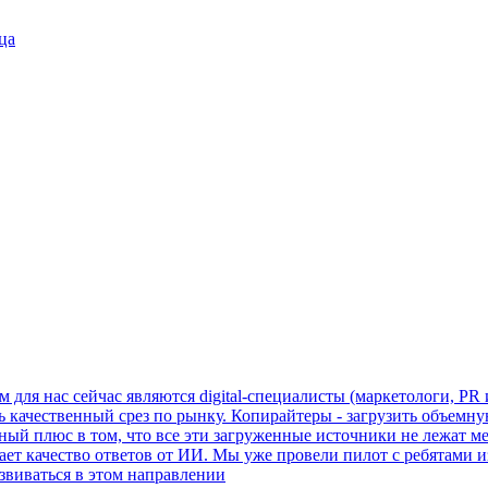
ца
для нас сейчас являются digital-специалисты (маркетологи, PR
ь качественный срез по рынку. Копирайтеры - загрузить объемн
ный плюс в том, что все эти загруженные источники не лежат 
т качество ответов от ИИ. Мы уже провели пилот с ребятами из 
звиваться в этом направлении