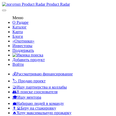
Product Radar
Меню
О Радаре
Каталог
Карта
Блоги
«Охотники»
Инвесторы
Поддержать
Добавить продукт
Войти
💰Рассматриваю финансирование
🏷️ Продаю проект
🤝Ищу партнерства и коллабы
👥В поиске сооснователя
🎓Ищу ментора
💼Набираю людей в команду
👨‍💻Беру на стажировку
🔥Хочу максимальную прожарку