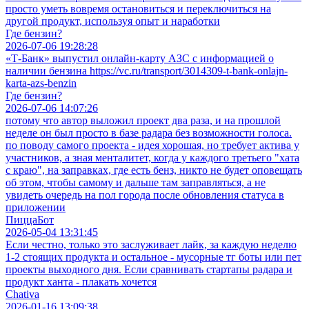
просто уметь вовремя остановиться и переключиться на
другой продукт, используя опыт и наработки
Где бензин?
2026-07-06 19:28:28
«Т-Банк» выпустил онлайн-карту АЗС с информацией о
наличии бензина https://vc.ru/transport/3014309-t-bank-onlajn-
karta-azs-benzin
Где бензин?
2026-07-06 14:07:26
потому что автор выложил проект два раза, и на прошлой
неделе он был просто в базе радара без возможности голоса.
по поводу самого проекта - идея хорошая, но требует актива у
участников, а зная менталитет, когда у каждого третьего "хата
с краю", на заправках, где есть бенз, никто не будет оповещать
об этом, чтобы самому и дальше там заправляться, а не
увидеть очередь на пол города после обновления статуса в
приложении
ПиццаБот
2026-05-04 13:31:45
Если честно, только это заслуживает лайк, за каждую неделю
1-2 стоящих продукта и остальное - мусорные тг боты или пет
проекты выходного дня. Если сравнивать стартапы радара и
продукт ханта - плакать хочется
Chativa
2026-01-16 13:09:38