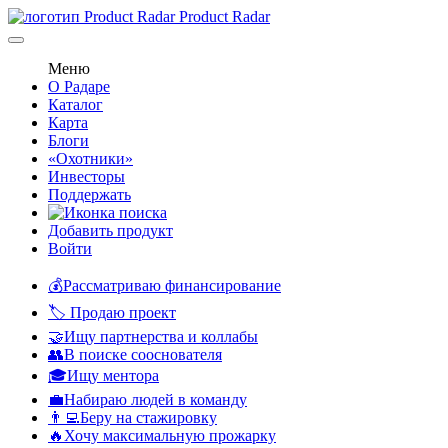
Product Radar
Меню
О Радаре
Каталог
Карта
Блоги
«Охотники»
Инвесторы
Поддержать
Добавить продукт
Войти
💰Рассматриваю финансирование
🏷️ Продаю проект
🤝Ищу партнерства и коллабы
👥В поиске сооснователя
🎓Ищу ментора
💼Набираю людей в команду
👨‍💻Беру на стажировку
🔥Хочу максимальную прожарку