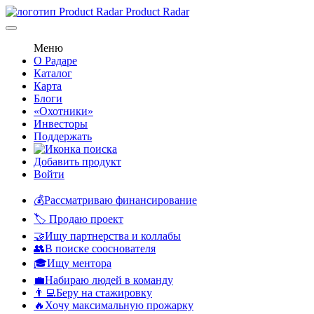
Product Radar
Меню
О Радаре
Каталог
Карта
Блоги
«Охотники»
Инвесторы
Поддержать
Добавить продукт
Войти
💰Рассматриваю финансирование
🏷️ Продаю проект
🤝Ищу партнерства и коллабы
👥В поиске сооснователя
🎓Ищу ментора
💼Набираю людей в команду
👨‍💻Беру на стажировку
🔥Хочу максимальную прожарку